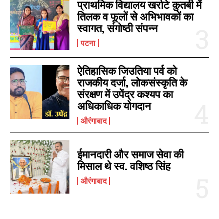
प्राथमिक विद्यालय खर्राटे कुतबी में
http://www.results.biharboardonline.com/
कर रही है जिसके आलोक में मौके पर…
Similar post
तिलक व फूलों से अभिभावकों का
http://biharboardonline.bihar.gov.in
March 27, 2022
स्वागत, संगोष्ठी संपन्न
In "आरा"
पटना
ऐतिहासिक जिउतिया पर्व को
राजकीय दर्जा, लोकसंस्कृति के
संरक्षण में उपेंद्र कश्यप का
औरंगाबाद के चिकित्सक डॉ आशुतोष
कुमार और ओबरा के एएनएम राजकुमारी
अधिकाधिक योगदान
को मिला राष्ट्रीय पुरस्कार
औरंगाबाद
July 27, 2022
In "औरंगाबाद"
ईमानदारी और समाज सेवा की
मिसाल थे स्व. वशिष्ठ सिंह
औरंगाबाद