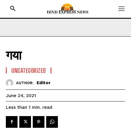
गया
HOME
BIHAR
UNCATEGORIZED
JHARKHAND
Editor
AUTHOR:
UTTAR PRADESH
MADHYA PRADESH
June 24, 2021
INTERNATIONAL
read
Less than 1
min.
NATIONAL NEWS
CRIME NEWS