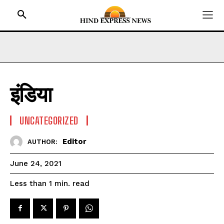
इंडिया
HOME
BIHAR
UNCATEGORIZED
JHARKHAND
Editor
AUTHOR:
UTTAR PRADESH
MADHYA PRADESH
June 24, 2021
INTERNATIONAL
read
Less than 1
min.
NATIONAL NEWS
CRIME NEWS