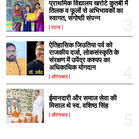
प्राथमिक विद्यालय खर्राटे कुतबी में
रचा इतिहास, यूपीएससी ऑल इंडिया में
राजद प्रत्याशी अभय कुशवाहा 57085
June 4, 2024
लाया 16वां स्थान
तिलक व फूलों से अभिभावकों का
वोटों से आगे। भाजपा प्रत्याशी सुशील
In "पटना"
March 6, 2026
स्वागत, संगोष्ठी संपन्न
सिंह चल रहे हैं पीछे। क्षेत्र 36 -
In "औरंगाबाद"
जहानाबाद…
पटना
ऐतिहासिक जिउतिया पर्व को
राजकीय दर्जा, लोकसंस्कृति के
संरक्षण में उपेंद्र कश्यप का
बॉक्सिंग खिलाड़ी नित्या पांडे का चयन
अधिकाधिक योगदान
एशियन बॉक्सिंग चैंपियनशिप के लिए
April 10, 2026
औरंगाबाद
In "औरंगाबाद"
ईमानदारी और समाज सेवा की
मिसाल थे स्व. वशिष्ठ सिंह
औरंगाबाद